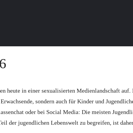
26
en heute in einer sexualisierten Medienlandschaft au
 Erwachsende, sondern auch für Kinder und Jugendliche
assenchat oder bei Social Media: Die meisten Jugendl
Teil der jugendlichen Lebenswelt zu begreifen, ist dahe