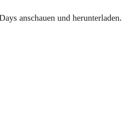
t Days anschauen und herunterladen.