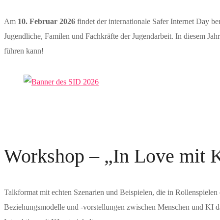
Am
10. Februar 2026
findet der internationale Safer Internet Day b
Jugendliche, Familen und Fachkräfte der Jugendarbeit. In diesem Jah
führen kann!
Workshop – „In Love mit 
Talkformat mit echten Szenarien und Beispielen, die in Rollenspie
Beziehungsmodelle und -vorstellungen zwischen Menschen und KI dar