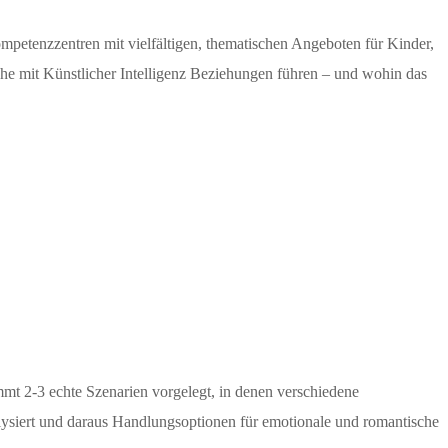
kompetenzzentren mit vielfältigen, thematischen Angeboten für Kinder,
che mit Künstlicher Intelligenz Beziehungen führen – und wohin das
t 2-3 echte Szenarien vorgelegt, in denen verschiedene
ysiert und daraus Handlungsoptionen für emotionale und romantische