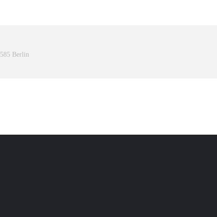
0585 Berlin