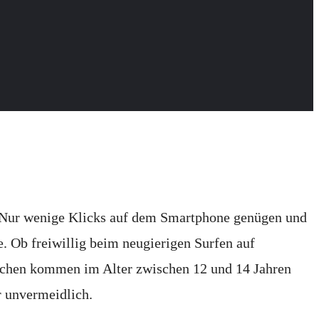
f. Nur wenige Klicks auf dem Smartphone genügen und
. Ob freiwillig beim neugierigen Surfen auf
ichen kommen im Alter zwischen 12 und 14 Jahren
r unvermeidlich.