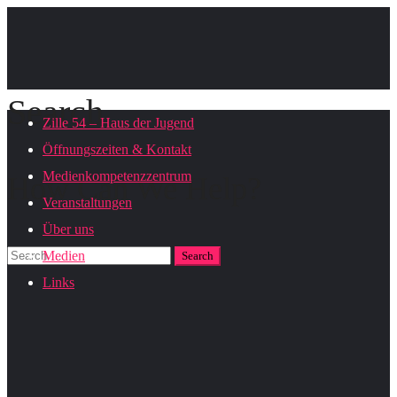
Search
Zille 54 – Haus der Jugend
Öffnungszeiten & Kontakt
Medienkompetenzzentrum
How Can We Help?
Veranstaltungen
Über uns
Medien
Links