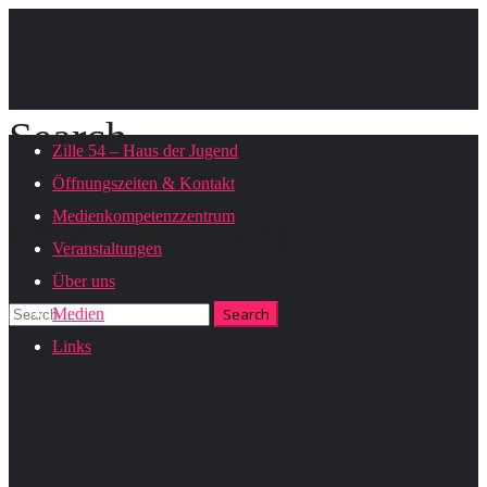
Search
Zille 54 – Haus der Jugend
Öffnungszeiten & Kontakt
Medienkompetenzzentrum
How Can We Help?
Veranstaltungen
Über uns
Medien
Links