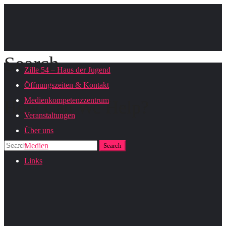
Search
Zille 54 – Haus der Jugend
Öffnungszeiten & Kontakt
Medienkompetenzzentrum
How Can We Help?
Veranstaltungen
Über uns
Medien
Links