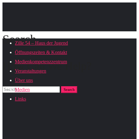
Search
Zille 54 – Haus der Jugend
Öffnungszeiten & Kontakt
Medienkompetenzzentrum
How Can We Help?
Veranstaltungen
Über uns
Medien
Links