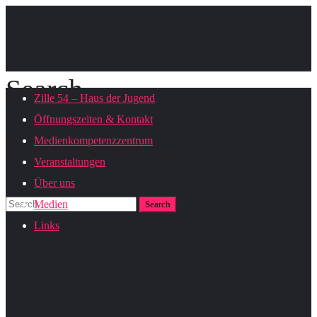
Search
Zille 54 – Haus der Jugend
Öffnungszeiten & Kontakt
Medienkompetenzzentrum
How Can We Help?
Veranstaltungen
Über uns
Medien
Links